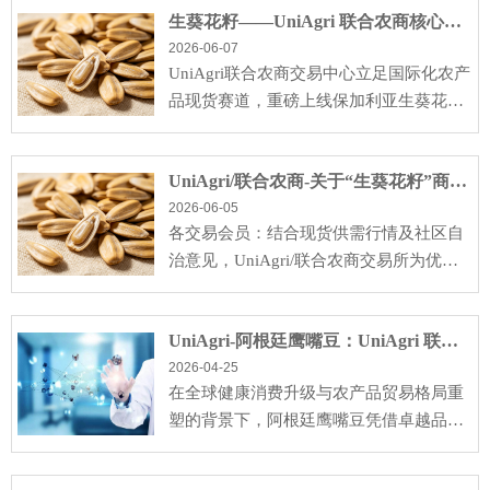
生葵花籽——UniAgri 联合农商核心交易新品种
2026-06-07
UniAgri联合农商交易中心立足国际化农产
品现货赛道，重磅上线保加利亚生葵花籽
核心交易品种。依托保加利亚黄金产区的
品质底蕴、全···
UniAgri/联合农商-关于“生葵花籽”商品上市交易的通知
2026-06-05
各交易会员：结合现货供需行情及社区自
治意见，UniAgri/联合农商交易所为优化
平台品类结构，现就商品交易调整通知如
下：一、自20···
UniAgri-阿根廷鹰嘴豆：UniAgri 联合农商核心品种
2026-04-25
在全球健康消费升级与农产品贸易格局重
塑的背景下，阿根廷鹰嘴豆凭借卓越品
质、稳定产能与高营养价值，成为 UniAgr
i 联合农商现货···