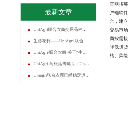
官网招募
最新文章
户端软
合，建
UniAgri联合农商交易品种与交易规则
交易市
商按需
生葵花籽——UniAgri 联合农商核心交易新品种
降
低进
UniAgri/联合农商-关于“生葵花籽”商品上市交易的通知
格、风险
UniAgri-阿根廷鹰嘴豆：UniAgri 联合农商核心品种
Uniagri联合农商已经稳定运行3年，是目前市面上体量最大最稳定的交易平台