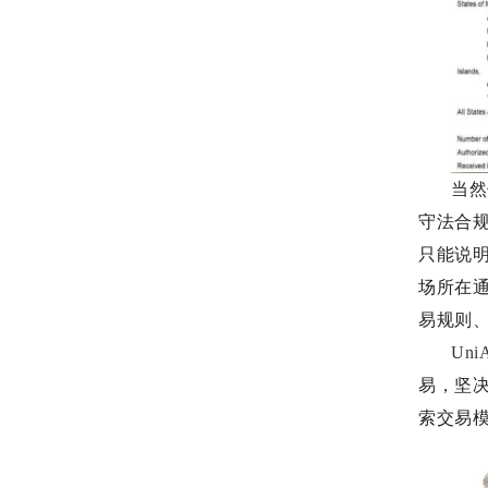
当然
守法合
只能说
场所在
易规则
Uni
易，坚
索交易