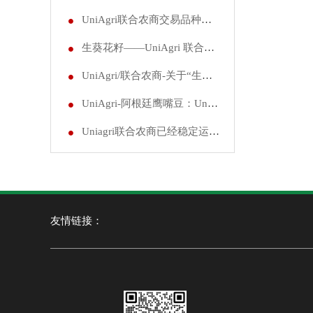
UniAgri联合农商交易品种与交易规则
生葵花籽——UniAgri 联合农商核心交易新品种
UniAgri/联合农商-关于“生葵花籽”商品上市交易的通知
UniAgri-阿根廷鹰嘴豆：UniAgri 联合农商核心品种
Uniagri联合农商已经稳定运行3年，是目前市面上体量最大最稳定的交易平台
友情链接：