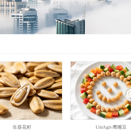
生葵花籽
UniAgri-鹰嘴豆